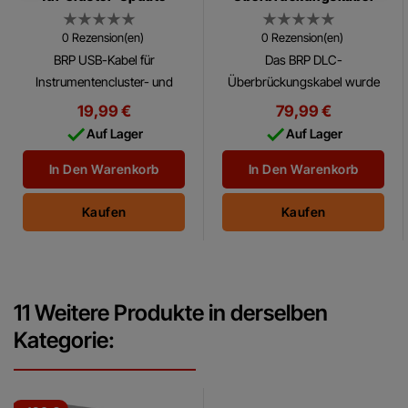
(ECM-Wake-Up-
Kabelsatz)
0 Rezension(en)
0 Rezension(en)
BRP USB-Kabel für
Das BRP DLC-
Instrumentencluster- und
Überbrückungskabel wurde
Software-Updates bei BRP-
entwickelt, um das ECM
19,99 €
79,99 €
Fahrzeugen, einschließlich
(Motorsteuergerät) während


Auf Lager
Auf Lager
Sea-Doo-, Can-Am- und Ski-
BUDS-Programmier- und
Doo/Lynx-Modellen.
Diagnosevorgängen
In Den Warenkorb
In Den Warenkorb
kontinuierlich mit...
Kaufen
Kaufen
11 Weitere Produkte in derselben
Kategorie: