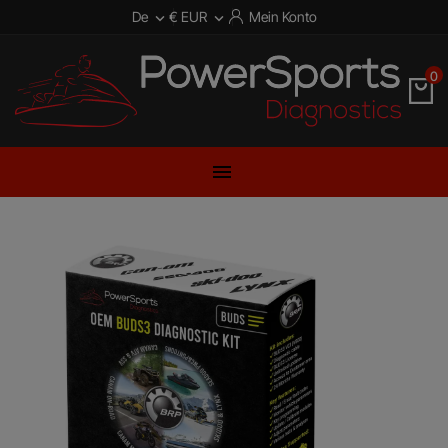
De
€ EUR
Mein Konto


0
