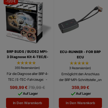
-120 €
BRP BUDS / BUDS2 MPI-
ECU-RUNNER - FOR BRP
3 Diagnose Kit 4-TEC/E-
ECU
TEC/ACE
355 Rezension(en)
3 Rezension(en)
Für die Diagnose aller BRP 4-
Ermöglicht den Anschluss
TEC / E-TEC-Fahrzeuge: -
der BRP MPI-Schnittstelle „on
PWC und Sportboot-
the bench“ an BRP ECM,
Regulärer
599,99 €
719,99 €
359,99 €
SeaDoo. - Schneemobile
ohne das Fahrzeug in die


Preis
Auf Lager
Auf Lager
Skidoo und Lynx. - alle Can
Werkstatt zu bringen.
Am - Fahrzeuge (ATV,...
In Den Warenkorb
In Den Warenkorb