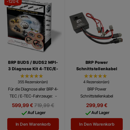
-120 €
BRP BUDS / BUDS2 MPI-
BRP Power
3 Diagnose Kit 4-TEC/E-
Schnittstellenkabel
TEC/ACE
355 Rezension(en)
4 Rezension(en)
Für die Diagnose aller BRP 4-
BRP Power
TEC / E-TEC-Fahrzeuge: -
Schnittstellenkabel
PWC und Sportboot-
Regulärer
599,99 €
719,99 €
299,99 €
SeaDoo. - Schneemobile


Preis
Auf Lager
Auf Lager
Skidoo und Lynx. - alle Can
Am - Fahrzeuge (ATV,...
In Den Warenkorb
In Den Warenkorb