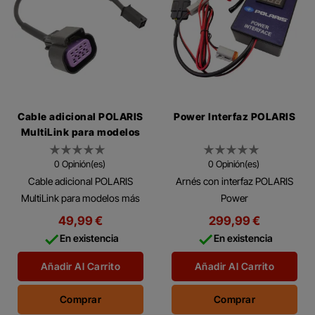
Cable adicional POLARIS
Power Interfaz POLARIS
MultiLink para modelos
más antiguos
0 Opinión(es)
0 Opinión(es)
Cable adicional POLARIS
Arnés con interfaz POLARIS
MultiLink para modelos más
Power
antiguos POLARIS MultiLink
49,99 €
299,99 €
Cable adapter for connecting


En existencia
En existencia
to older models.
Añadir Al Carrito
Añadir Al Carrito
Comprar
Comprar