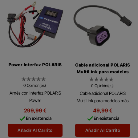
Power Interfaz POLARIS
Cable adicional POLARIS
MultiLink para modelos
más antiguos
0 Opinión(es)
0 Opinión(es)
Arnés con interfaz POLARIS
Cable adicional POLARIS
Power
MultiLink para modelos más
antiguos POLARIS MultiLink
299,99 €
49,99 €
Cable adapter for connecting


En existencia
En existencia
to older models.
Añadir Al Carrito
Añadir Al Carrito