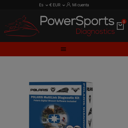
Es
€ EUR
Mi cuenta


0
