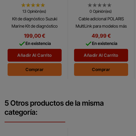
modelos más antiguos
13 Opinión(es)
0 Opinión(es)
Kit de diagnóstico Suzuki
Cable adicional POLARIS
Marine Kit de diagnóstico
MultiLink para modelos más
para motores fueraborda
antiguos POLARIS MultiLink
199,00 €
49,99 €
Suzuki. Este kit diagnóstico
Cable adapter for connecting


En existencia
En existencia
original de Suzuki (Suzuki®
to older models.
Diagnostics...
Añadir Al Carrito
Añadir Al Carrito
Comprar
Comprar
5 Otros productos de la misma
categoría: