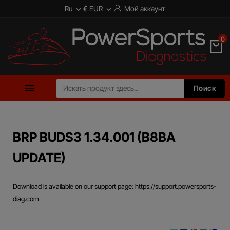
Ru
€ EUR
Мой аккаунт


0

Поиск
BRP BUDS3 1.34.001 (B8BA
UPDATE)
Download is available on our support page: https://support.powersports-
diag.com