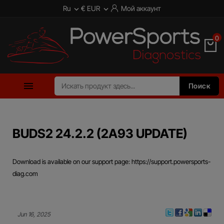
Ru
€ EUR
Мой аккаунт


0

Поиск
BUDS2 24.2.2 (2A93 UPDATE)
Download is available on our support page: https://support.powersports-
diag.com
Jun 16, 2025