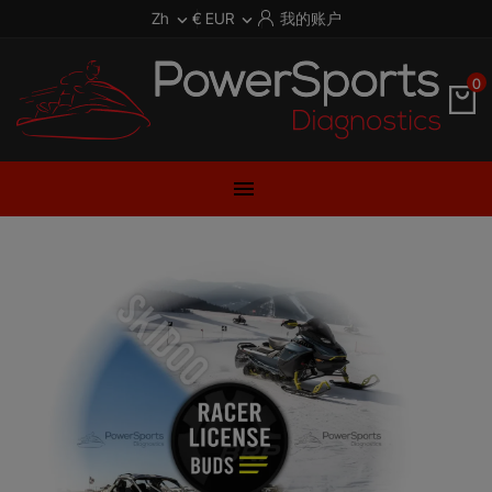
Zh
€ EUR
我的账户


0
