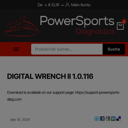
De
€ EUR
Mein Konto


0

Suche
DIGITAL WRENCH II 1.0.116
Download is available on our support page: https://support.powersports-
diag.com
Mar 19, 2026