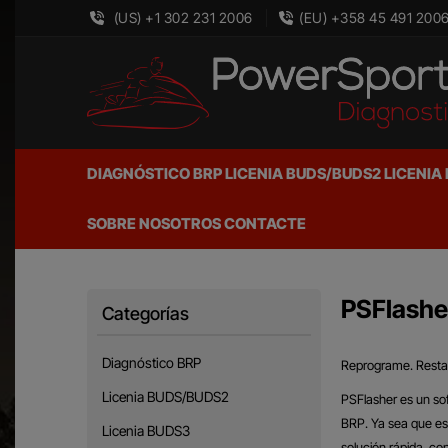
(US) +1 302 231 2006
(EU) +358 45 491 200
DIAGNÓSTICO BRP
LICENIA BUDS/BUDS2
LICENIA
SOBRE NOSOTROS
CONTACTE
PSFlashe
Categorías
Diagnóstico BRP
Reprograme. Resta
Licenia BUDS/BUDS2
PSFlasher es un sof
BRP. Ya sea que es
Licenia BUDS3
solución rápida, con