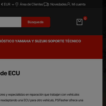
€ EUR
Área de Clientes
Novedades
Mi cuenta


0
Búsqueda
NÓSTICO YAMAHA Y SUZUKI
SOPORTE TÉCNICO
 de ECU
ores y especialistas en reparación que trabajan con vehículos
o readaptando una ECU para otro vehículo, PSFlasher ofrece una