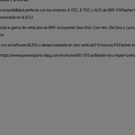
compatibilidad perfecta con los motores 4-TEC, E-TEC y ACE de BRP, PSFlasher le 
lmacenada en la ECU.
oda la gama de vehículos de BRP, incluyendo Sea-Doo, Can-Am, Ski-Doo y Lynx, lo 
or.
on el software BUDS o desea instalarla en otro vehículo? Entonces PSFlasher es l
https://www.powersports-diag.com/en/home/60-705-psflasher-ecu-repair-tuni