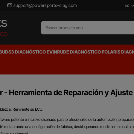
Es
6
support@powersports-diag.com
 BUDS3
DIAGNÓSTICO EVINRUDE
DIAGNÓSTICO POLARIS
DIAG
r - Herramienta de Reparación y Ajuste
blezca. Reinvente su ECU.
tware potente e intuitivo diseñado para profesionales de la automoción, preparad
té restaurando una configuración de fábrica, desbloqueando rendimiento oculto 
fiable y universal.