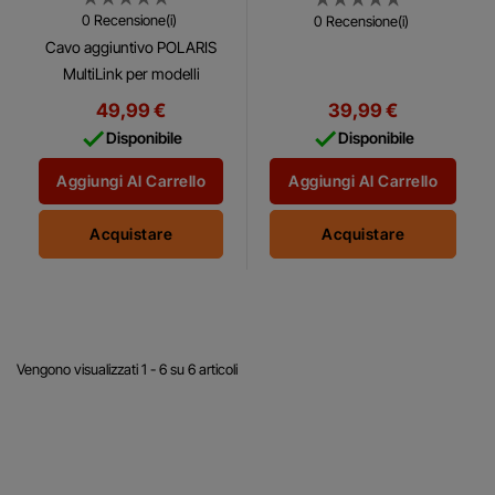
0 Recensione(i)
0 Recensione(i)
Cavo aggiuntivo POLARIS
MultiLink per modelli
precedenti POLARIS
49,99 €
39,99 €
MultiLink Cavo adattatore


Disponibile
Disponibile
per il collegamento a
modelli precedenti.
Aggiungi Al Carrello
Aggiungi Al Carrello
Acquistare
Acquistare
Vengono visualizzati 1 - 6 su 6 articoli