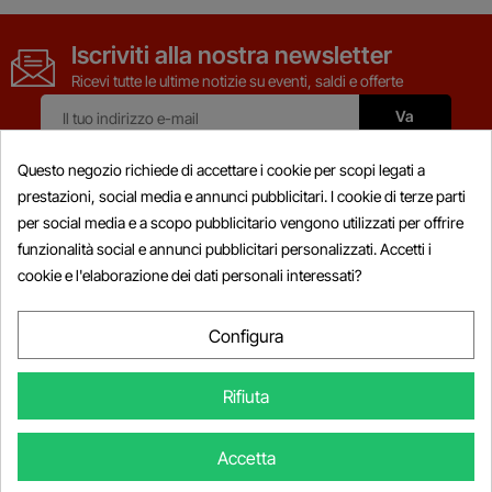
Iscriviti alla nostra newsletter
Ricevi tutte le ultime notizie su eventi, saldi e offerte
Questo negozio richiede di accettare i cookie per scopi legati a
prestazioni, social media e annunci pubblicitari. I cookie di terze parti
per social media e a scopo pubblicitario vengono utilizzati per offrire
Prodotti

funzionalità social e annunci pubblicitari personalizzati. Accetti i
cookie e l'elaborazione dei dati personali interessati?
Informazioni

Il Mio Account

Configura

Informazioni Sul Negozio
Rifiuta
© Copyright 2026 Powersports-diag.com (Intercoding INC), Tutti i
Accetta
diritti riservati.