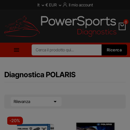
It
€ EUR
Il mio account


0

Ricerca
Diagnostica POLARIS

Rilevanza
-20%