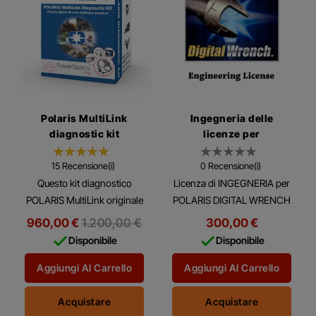
Polaris MultiLink
Ingegneria delle
diagnostic kit
licenze per
DigitalWrench II
15 Recensione(i)
0 Recensione(i)
Questo kit diagnostico
Licenza di INGEGNERIA per
POLARIS MultiLink originale
POLARIS DIGITAL WRENCH
per tutti i POLARIS
II
Prezzo
960,00 €
1.200,00 €
300,00 €
ATV/SSV/MOBILI DA NEVE e


regolare
Disponibile
Disponibile
MOTO INDIAN/VICTORY
Aggiungi Al Carrello
Aggiungi Al Carrello
Acquistare
Acquistare