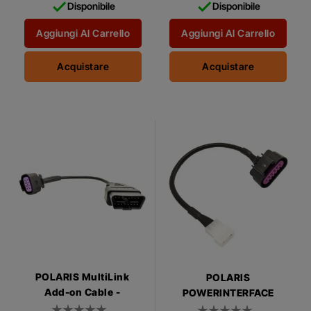


Disponibile
Disponibile
per il collegamento a
modelli precedenti.
Aggiungi Al Carrello
Aggiungi Al Carrello
Acquistare
Acquistare
POLARIS MultiLink
POLARIS
Add-on Cable -
POWERINTERFACE
Indian/Victory OBD2
ADAPTER