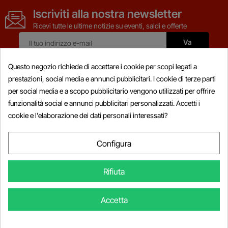
Iscriviti alla nostra newsletter
Ricevi tutte le ultime notizie su eventi, saldi e offerte
Questo negozio richiede di accettare i cookie per scopi legati a
prestazioni, social media e annunci pubblicitari. I cookie di terze parti
per social media e a scopo pubblicitario vengono utilizzati per offrire
Prodotti

funzionalità social e annunci pubblicitari personalizzati. Accetti i
cookie e l'elaborazione dei dati personali interessati?
Informazioni

Il Mio Account

Configura

Informazioni Sul Negozio
Rifiuta
© Copyright 2026 Powersports-diag.com (Intercoding INC), Tutti i
Accetta
diritti riservati.
METODI DI PAGAMENTO