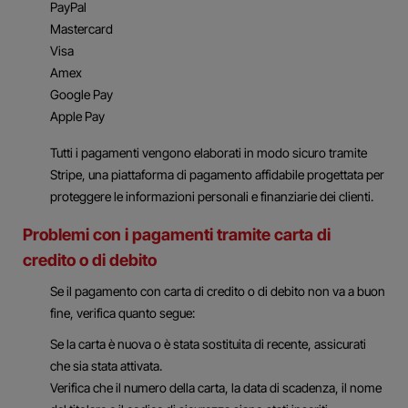
PayPal
Mastercard
Visa
Amex
Google Pay
Apple Pay
Tutti i pagamenti vengono elaborati in modo sicuro tramite
Stripe, una piattaforma di pagamento affidabile progettata per
proteggere le informazioni personali e finanziarie dei clienti.
Problemi con i pagamenti tramite carta di
credito o di debito
Se il pagamento con carta di credito o di debito non va a buon
fine, verifica quanto segue:
Se la carta è nuova o è stata sostituita di recente, assicurati
che sia stata attivata.
Verifica che il numero della carta, la data di scadenza, il nome