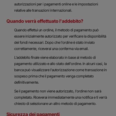
autorizzazioni per i pagamenti online e le impostazioni
relative alle transazioni internazionali.
Quando verrà effettuato l'addebito?
Quando effettui un ordine, il metodo di pagamento può
essere inizialmente autorizzato per verificare la disponibilità
dei fondi necessari. Dopo che l'ordine è stato inviato
correttamente, riceverai una conferma via email.
L'addebito finale viene elaborato in base al metodo di
pagamento utilizzato e allo stato dell'ordine. In alcuni casi, la
banca può visualizzare l'autorizzazione come transazione in
sospeso prima che il pagamento venga completato
definitivamente.
Se il pagamento non viene autorizzato, l'ordine non sarà
completato. Riceverai immediatamente una notifica e ti verrà
chiesto di selezionare un altro metodo di pagamento.
Sicurezza dei pagamenti