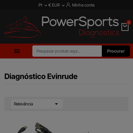
Pt
€ EUR
Minha conta


0

Procurar
Diagnóstico Evinrude

Relevância