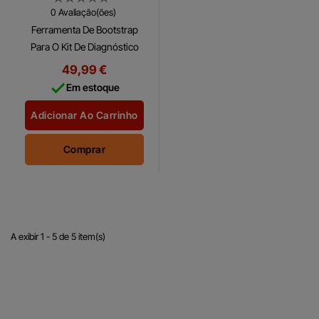
Envirude
0 Avaliação(ões)
Ferramenta De Bootstrap
Para O Kit De Diagnóstico
Envirude A ferramenta de
49,99 €
bootstrap (brp p/n 586551)

Em estoque
é uma ferramenta da
envirude para atualização...
Adicionar Ao Carrinho
Comprar
A exibir 1 - 5 de 5 item(s)