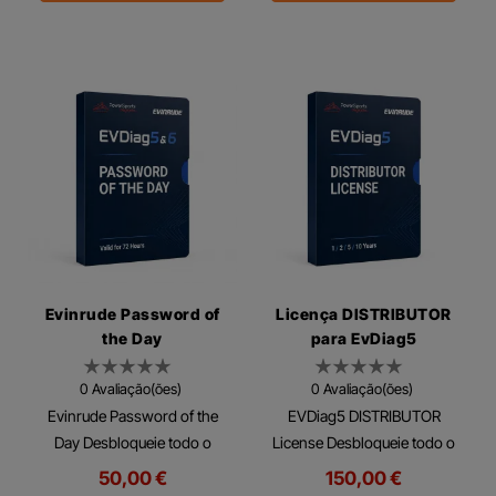
Evinrude Password of
Licença DISTRIBUTOR
the Day
para EvDiag5
0 Avaliação(ões)
0 Avaliação(ões)
Evinrude Password of the
EVDiag5 DISTRIBUTOR
Day Desbloqueie todo o
License Desbloqueie todo o
potencial do EVDiag5 e
potencial do EVDiag5 com a
50,00 €
150,00 €
EVDiag6 com Password of
DISTRIBUTOR License, que