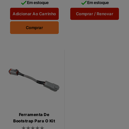


Em estoque
Em estoque
the Day, que lhe dá maior
lhe dá maior controlo sobre
controlo sobre operações...
operações de...
Adicionar Ao Carrinho
Comprar / Renovar
Comprar
Ferramenta De
Bootstrap Para O Kit
De Diagnóstico