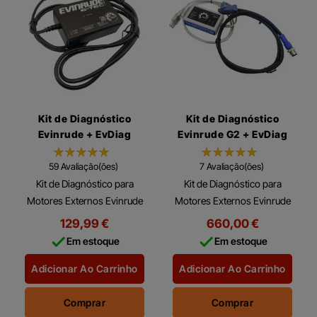
Kit de Diagnóstico
Kit de Diagnóstico
Evinrude + EvDiag
Evinrude G2 + EvDiag
v.6
59 Avaliação(ões)
7 Avaliação(ões)
Kit de Diagnóstico para
Kit de Diagnóstico para
Motores Externos Evinrude
Motores Externos Evinrude
Os Genuine Evinrude
G2 Os Genuine Evinrude
129,99 €
660,00 €
Diagnostics podem
Diagnostics podem


Em estoque
Em estoque
finalmente ser oferecidos
finalmente ser oferecidos
em workshops
em workshops
Adicionar Ao Carrinho
Adicionar Ao Carrinho
independentes de...
independentes de...
Comprar
Comprar