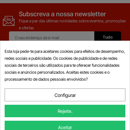
Subscreva a nossa newsletter
Fique a par das últimas novidades sobre eventos, promoções
e ofertas
Esta loja pede-te para aceitares cookies para efeitos de desempenho,
redes sociais e publicidade. Os cookies de publicidade e de redes
sociais de terceiros são utilizados para te oferecer funcionalidades
Produtos

sociais e anúncios personalizados. Aceitas estes cookies e o
processamento de dados pessoais envolvidos?
Informações

A Minha Conta

Configurar

Informações Sobre A Loja
Rejeite.
© Direitos de autor 2026 Powersports-diag.com (Intercoding INC),
Aceitar