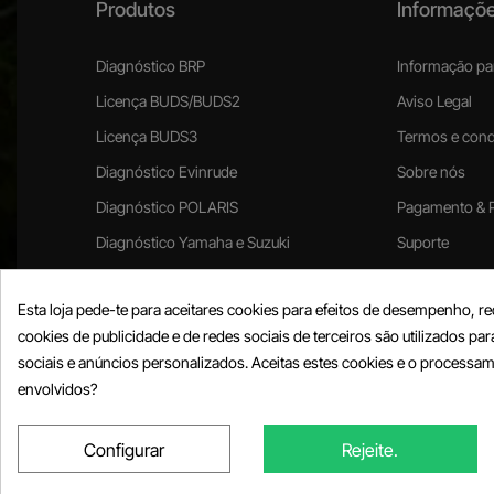
Produtos
Informaçõ
Diagnóstico BRP
Informação pa
Licença BUDS/BUDS2
Aviso Legal
Licença BUDS3
Termos e condi
Diagnóstico Evinrude
Sobre nós
Diagnóstico POLARIS
Pagamento & 
Diagnóstico Yamaha e Suzuki
Suporte
Política de de
Esta loja pede-te para aceitares cookies para efeitos de desempenho, re
Vídeos tutoriai
cookies de publicidade e de redes sociais de terceiros são utilizados par
Perguntas fre
sociais e anúncios personalizados. Aceitas estes cookies e o processa
envolvidos?
Configurar
Rejeite.