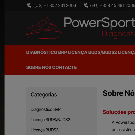
(US) +1 302 231 2006
(EU) +358 45 491 200
DIAGNÓSTICO BRP
LICENÇA BUDS/BUDS2
LICENÇ
SOBRE NÓS
CONTACTE
Sobre Nó
Categorias
Diagnóstico BRP
Soluções pro
Licença BUDS/BUDS2
A Powersport
de assistênc
Licença BUDS3