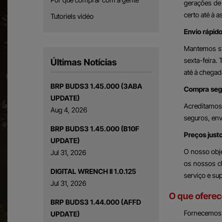
gerações de
certo até à 
Tutoriels vidéo
Envio rápid
Mantemos st
sexta-feira
Últimas Notícias
até à chegad
BRP BUDS3 1.45.000 (3ABA
Compra segu
UPDATE)
Acreditamos
Aug 4, 2026
seguros, en
BRP BUDS3 1.45.000 (B10F
Preços just
UPDATE)
O nosso obje
Jul 31, 2026
os nossos c
DIGITAL WRENCH II 1.0.125
serviço e su
Jul 31, 2026
O que ofere
BRP BUDS3 1.44.000 (AFFD
Fornecemos u
UPDATE)