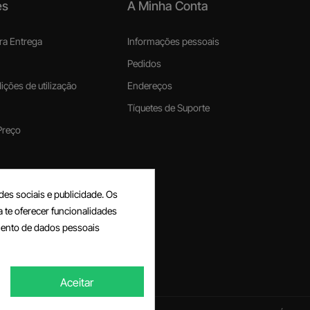
es
A Minha Conta
ra Entrega
Informações pessoais
Pedidos
ções de utilização
Endereços
Tíquetes de Suporte
Preço
voluções e reembolsos
des sociais e publicidade. Os
s
a te oferecer funcionalidades
quentes
mento de dados pessoais
Aceitar