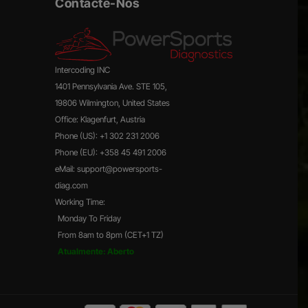
Contacte-Nos
Intercoding INC
1401 Pennsylvania Ave. STE 105,
19806 Wilmington, United States
Office: Klagenfurt, Austria
Phone (US):
+1 302 231 2006
Phone (EU):
+358 45 491 2006
eMail:
support@powersports-
diag.com
Working Time:
Monday To Friday
From 8am to 8pm (CET+1 TZ)
Atualmente: Aberto