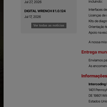
incluindo:
Jul 27, 2026
Interfaces d
DIGITAL WRENCH II 1.0.124
Licenças de 
Jul 17, 2026
Kits de diagn
Ver todas as notícias
Orientação té
Apoio na esc
A nossa missã
Entrega mun
Enviamos pa
As encomend
Informações
Intercoding 
1401 Pennsyl
DE 19801 Wi
Estados Uni