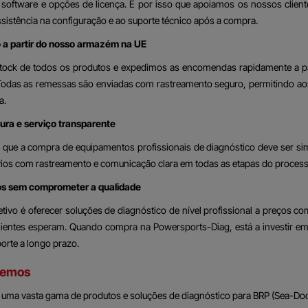
 software e opções de licença. É por isso que apoiamos os nossos clien
assistência na configuração e ao suporte técnico após a compra.
o a partir do nosso armazém na UE
ock de todos os produtos e expedimos as encomendas rapidamente a pa
. Todas as remessas são enviadas com rastreamento seguro, permitindo a
a.
ra e serviço transparente
 que a compra de equipamentos profissionais de diagnóstico deve ser si
vios com rastreamento e comunicação clara em todas as etapas do proce
os sem comprometer a qualidade
tivo é oferecer soluções de diagnóstico de nível profissional a preços co
lientes esperam. Quando compra na Powersports-Diag, está a investir em
porte a longo prazo.
cemos
ma vasta gama de produtos e soluções de diagnóstico para BRP (Sea-Doo,