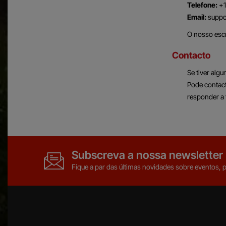
Telefone:
+1
Email:
suppo
O nosso escr
Contacto
Se tiver alg
Pode contact
responder a 
Subscreva a nossa newsletter
Fique a par das últimas novidades sobre eventos, 