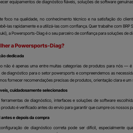
necer equipamentos de diagnóstico fiáveis, soluções de software genuína
e foco na qualidade, no conhecimento técnico e na satisfação do client
cebê-las rapidamente e a utilizá-las com confiança. Quer trabalhe com BRP
ki), a Powersports-Diag é o seu parceiro de confiança para soluções de di
olher a Powersports-Diag?
ção dedicada
co não é apenas uma entre muitas categorias de produtos para nós — é 
s de diagnóstico para o setor powersports e compreendemos as necessidade
-nos fornecer recomendações precisas de produtos, orientação clara e um 
áveis, cuidadosamente selecionados
erramentas de diagnóstico, interfaces e soluções de software escolhidas 
a produto é verificado antes do envio para garantir que cumpre os nossos
l antes e depois da compra
configuração de diagnóstico correta pode ser difícil, especialmente qu