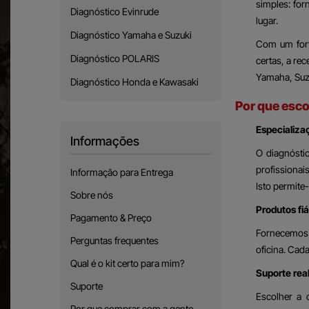
simples: for
Diagnóstico Evinrude
lugar.
Diagnóstico Yamaha e Suzuki
Com um fort
Diagnóstico POLARIS
certas, a re
Yamaha, Suzu
Diagnóstico Honda e Kawasaki
Por que esc
Especializa
Informações
O diagnósti
profissionai
Informação para Entrega
Isto permite
Sobre nós
Produtos fi
Pagamento & Preço
Fornecemos f
Perguntas frequentes
oficina. Cad
Qual é o kit certo para mim?
Suporte rea
Suporte
Escolher a 
Por que comprar com a gente