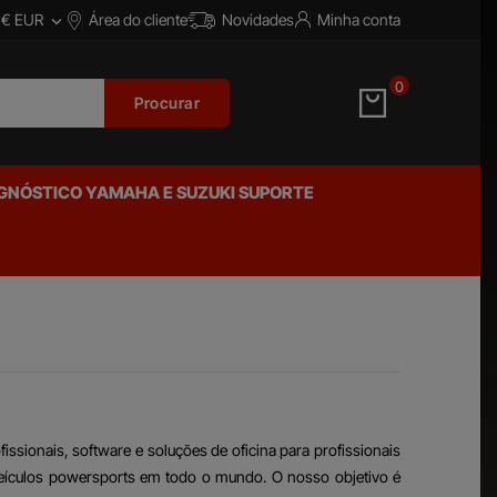
€ EUR
Área do cliente
Novidades
Minha conta


0
Procurar
GNÓSTICO YAMAHA E SUZUKI
SUPORTE
ssionais, software e soluções de oficina para profissionais
e veículos powersports em todo o mundo. O nosso objetivo é