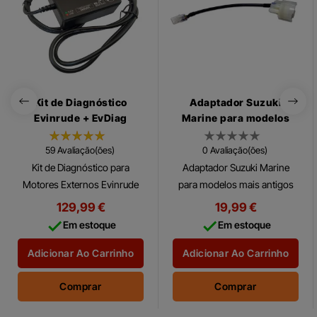
Kit de Diagnóstico
Adaptador Suzuki
Evinrude + EvDiag
Marine para modelos
mais antigos
59 Avaliação(ões)
0 Avaliação(ões)
Kit de Diagnóstico para
Adaptador Suzuki Marine
Motores Externos Evinrude
para modelos mais antigos
Os Genuine Evinrude
Adaptador Suzuki para
129,99 €
19,99 €
Diagnostics podem
conectar a modelos mais


Em estoque
Em estoque
finalmente ser oferecidos em
antigos ou motores de popa.
workshops independentes
Adicionar Ao Carrinho
Adicionar Ao Carrinho
de...
Comprar
Comprar