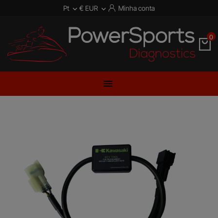
Pt
€ EUR
Minha conta


0
