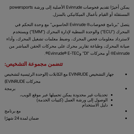
powersports
Evinrude
يمكن أخيرًا تقديم فحوصات
الأصلية إلى ورشة
المستقلة أو القيام بأعمال الميكانيكي بالمنزل.
Evinrude
يتصل "برنامج فحوصات®
الحاسوبي" مع وحدة التحكم في
EMM
ECU
المحرك ("
") والوحدة النمطية لإدارة المحرك ("
") ويستخدم
لاسترداد معلومات فحص المحرك، وضبط معلمات تشغيل المحرك، وأداء
صيانة المحرك، وطباعة تقارير محرك على محركات الحقن المباشر من
Evinrude® E-TEC®
DI
Evinrude
® أو محركات "
" و
.
تتضمن مجموعة التشخيص:
جهاز التشخيص EVINRUDE مع الكابلات (الوحدة الرئيسية لتشخيص
محركات EVINRUDE)
برمجة
تحديثات غير محدودة يمكن تحميلها عبر موقع الويب،
الوصول إلى ورشة العمل (كتيبات الخدمة)
دليل الاستخدام
مع برنامج
ضمان لمدة 24 شهرًا