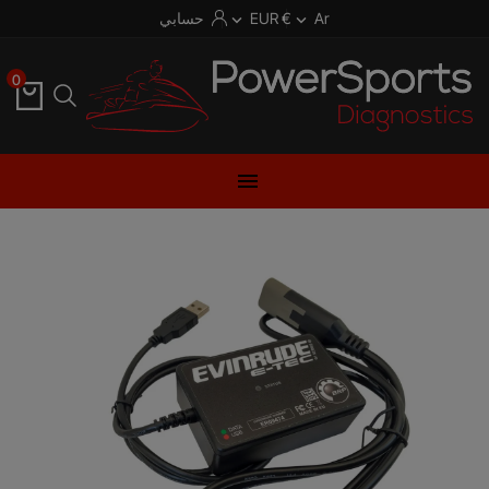
Ar
€ EUR
حسابي


0
