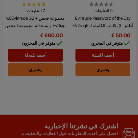
0 التعليقات
7 التعليقات
Evinrude Password of the Day
مجموعة فحص v.6Evinrude G2 +
أطلق الإمكانات الكاملة لـ EVDiag5
EvDiag باستخدام مجموعة الفحص
وEVDiag6 مع Password of the
هذه مع برنامج فحوصات
660.00 €
50.00 €
Day، والذي يمنحك تحكمًا أكبر في
Evinrude® الحاسوبي، يمكنك


متوفر في المخزون
متوفر في المخزون
عمليات الخدمة والإعداد...
إجراء العديد من الاختبارات
والتحليلات...
أضف للسلة
أضف للسلة
يشتري
يشتري
اشترك في نشرتنا الإخبارية
احصل على أحدث المعلومات حول الفعاليات والتخفيضات