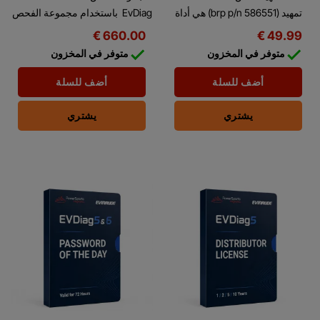
تمهيد (brp p/n 586551) هي أداة
EvDiag باستخدام مجموعة الفحص
من Evinrude لتحديث واسترجاع
هذه مع برنامج فحوصات Evinrude®
660.00 €
49.99 €
EMM في أجهزة محركات Evinrude
الحاسوبي، يمكنك إجراء العديد من


متوفر في المخزون
متوفر في المخزون
الخارجية.
الاختبارات والتحليلات...
أضف للسلة
أضف للسلة
يشتري
يشتري