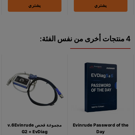
يشتري
يشتري
4 منتجات أخرى من نفس الفئة:
Evinrude Password of the
مجموعة فحص v.6Evinrude
G2 + EvDiag
Day