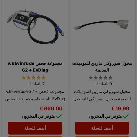
محول سوزوكي مارين للموديلات
مجموعة فحص v.6Evinrude
القديمة
G2 + EvDiag
0 التعليقات
7 التعليقات
محول سوزوكي مارين للموديلات
مجموعة فحص v.6Evinrude G2 +
القديمة بمحول سوزوكي للتوصيل
EvDiag باستخدام مجموعة الفحص
بالطرز القديمة أو الطرز الخارجية.
هذه مع برنامج فحوصات
660.00 €
19.99 €
Evinrude® الحاسوبي، يمكنك


متوفر في المخزون
متوفر في المخزون
إجراء العديد من الاختبارات
والتحليلات...
أضف للسلة
أضف للسلة