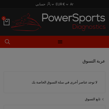
Ar
€ EUR
حسابي


0

عربة التسوق
لا توجد عناصر أخرى في سلة التسوق الخاصة بك
تابع التسوق
chevron_left