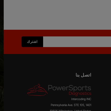
اتصل بنا
Intercoding INC
1401 Pennsylvania Ave. STE 105,
19806 Wilmington, United States