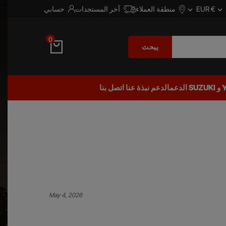
€ EUR
منطقة العملاء
آخر المستجدات
حسابي


0
يبحث
الدعمالدعم
نبذة عنا
اتصل بنا
May 4, 2026