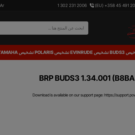
Ar
(EU) +358 45 491 2
يص BUDS3
تشخيص EVINRUDE
تشخيص POLARIS
تشخيص YAMAHA و SUZUKI
BRP BUDS3 1.34.001 (B8B
Download is available on our support page: https://support.p