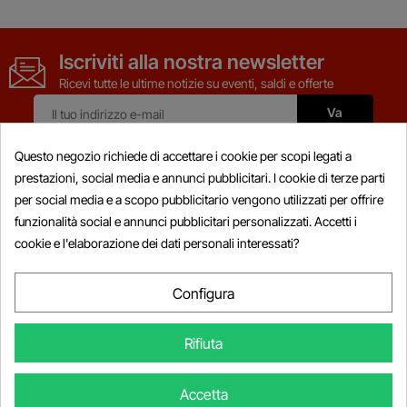
Iscriviti alla nostra newsletter
Ricevi tutte le ultime notizie su eventi, saldi e offerte
Questo negozio richiede di accettare i cookie per scopi legati a
prestazioni, social media e annunci pubblicitari. I cookie di terze parti
per social media e a scopo pubblicitario vengono utilizzati per offrire
Prodotti

funzionalità social e annunci pubblicitari personalizzati. Accetti i
cookie e l'elaborazione dei dati personali interessati?
Informazioni

Il Mio Account

Configura

Informazioni Sul Negozio
Rifiuta
© Copyright 2026 Powersports-diag.com (Intercoding INC), Tutti i
Accetta