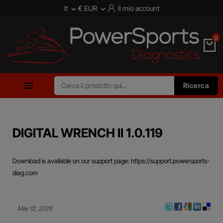
It
€ EUR
Il mio account


0

Ricerca
DIGITAL WRENCH II 1.0.119
Download is available on our support page: https://support.powersports-
diag.com
May 12, 2026