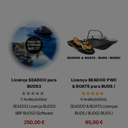
Licença SEADOO para
Licença SEADOO PWC
BUDS3
& BOATS para BUDS /
BUDS2
0 Avaliação(ões)
6 Avaliação(ões)
SEADOO Licença BUDS3
SEADOO & BOATS Licenças
BRP BUDS3 (Software
BUDS / BUDS2 BUDS /
Utilitário e de Diagnóstico
BUDS2 ( Software BRP
250,00 €
95,00 €
BRP) é um software de
Utilitário e de Diagnóstico) é