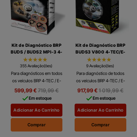
Kit de Diagnóstico BRP
Kit de Diagnóstico BRP
BUDS / BUDS2 MPI-3 4-
BUDS3 V800 4-TEC/E-
TEC/E-TEC/ACE
TEC/ACE
355 Avaliação(ões)
9 Avaliação(ões)
Para diagnósticos em todos
Para diagnóstico de todos
os veículos BRP 4-TEC / E-
os veículos BRP 4-TEC / E-
TEC: - Jet Skis e Barcos
TEC / ACE do ano modelo
Preço
Preço
599,99 €
719,99 €
917,99 €
1 019,99 €
Desportivos Sea-Doo. -
2016 até o ano modelo


regular
regular
Em estoque
Em estoque
Motos para a Neve Ski-Doo
atual: - Seadoo PWC,
and Lynx. -...
embarcações esportivas e...
Adicionar Ao Carrinho
Adicionar Ao Carrinho
Comprar
Comprar