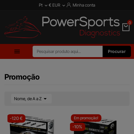
Pt
€ EUR
Minha conta


0

Procurar
Promoção

Nome, de A a Z
-120 €
Em promoção!
-10%