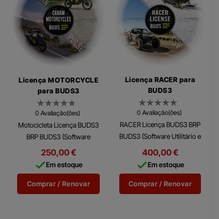
Licença RACER para
Licença MOTORCYCLE
BUDS3
para BUDS3
0 Avaliação(ões)
0 Avaliação(ões)
RACER Licença BUDS3 BRP
Motocicleta Licença BUDS3
BUDS3 (Software Utilitário e
BRP BUDS3 (Software
de Diagnóstico BRP) é um
Utilitário e de Diagnóstico
250,00 €
400,00 €
software de diagnóstico
BRP) é um software de


Em estoque
Em estoque
multilíngue completo que
diagnóstico multilíngue
permite acesso aos...
completo que permite
Comprar / Renovar
Comprar / Renovar
acesso...