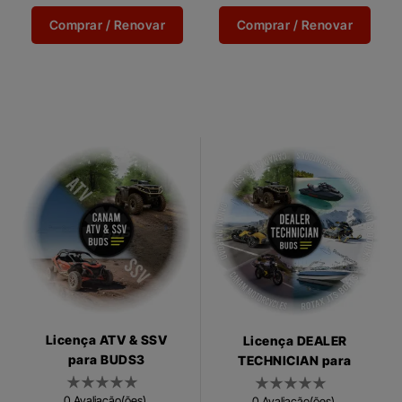
Utilitário e de Diagnóstico) é
multi-idioma de diagnóstico
um software multi-idioma
que lhe dá...
Comprar / Renovar
Comprar / Renovar
de...
Licença ATV & SSV
Licença DEALER
para BUDS3
TECHNICIAN para
BUDS3
0 Avaliação(ões)
0 Avaliação(ões)