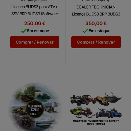
Licença BUDS3 para ATV e
DEALER TECHNICIAN
SSV BRP BUDS3 (Software
Licença BUDS3 BRP BUDS3
Utilitário e de Diagnóstico
(Software Utilitário e de
250,00 €
350,00 €
BRP) é um software de
Diagnóstico BRP) é um


Em estoque
Em estoque
diagnóstico multilíngue
software de diagnóstico
completo que permite...
multilíngue completo que
Comprar / Renovar
Comprar / Renovar
permite...