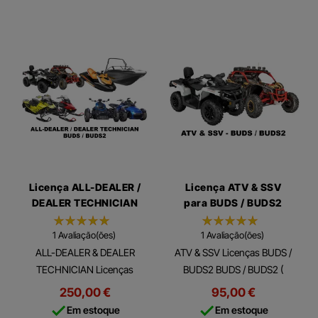
Licença ALL-DEALER /
Licença ATV & SSV
DEALER TECHNICIAN
para BUDS / BUDS2
para BUDS / BUDS2
1 Avaliação(ões)
1 Avaliação(ões)
ALL-DEALER & DEALER
ATV & SSV Licenças BUDS /
TECHNICIAN Licenças
BUDS2 BUDS / BUDS2 (
BUDS / BUDS2 BUDS /
Software BRP Utilitário e de
250,00 €
95,00 €
BUDS2 ( Software BRP
Diagnóstico) é um software


Em estoque
Em estoque