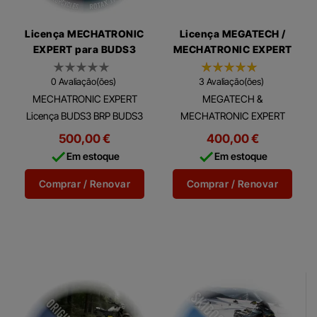
Licença MECHATRONIC
Licença MEGATECH /
EXPERT para BUDS3
MECHATRONIC EXPERT
para BUDS / BUDS2
0 Avaliação(ões)
3 Avaliação(ões)
MECHATRONIC EXPERT
MEGATECH &
Licença BUDS3 BRP BUDS3
MECHATRONIC EXPERT
(Software Utilitário e de
Licenças BUDS / BUDS2
500,00 €
400,00 €
Diagnóstico BRP) é um
BUDS / BUDS2 ( Software


Em estoque
Em estoque
software de diagnóstico
BRP Utilitário e de
multilíngue completo que
Diagnóstico) é um software
Comprar / Renovar
Comprar / Renovar
permite...
multi-idioma de...