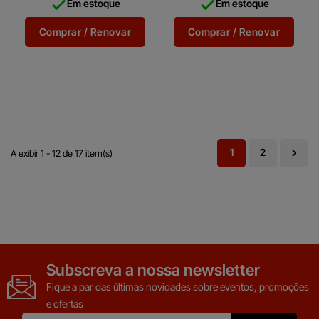


Em estoque
Em estoque
diagnóstico multilíngue
um software multi-idioma
completo que permite
de diagnóstico que lhe...
Comprar / Renovar
Comprar / Renovar
acesso aos...
1
2

A exibir 1 - 12 de 17 item(s)
Subscreva a nossa newsletter
Fique a par das últimas novidades sobre eventos, promoções
e ofertas