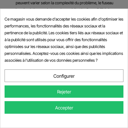
peuvent varier selon la complexité du problème, le fuseau
horaire, la langue, le type de produit et la disponibilité du
personnel technique.
Ce magasin vous demande d'accepter les cookies afin d'optimiser les
performances, les fonctionnalités des réseaux sociaux et la
25. Utilisation Sûre et Légale
pertinence de la publicité. Les cookies tiers liés aux réseaux sociaux et
Les outils de diagnostic et logiciels doivent être utilisés
à la publicité sont utilisés pour vous offrir des fonctionnalités
uniquement par des personnes disposant des
optimisées sur les réseaux sociaux, ainsi que des publicités
connaissances, de la formation, des autorisations et de la
personnalisées. Acceptez-vous ces cookies ainsi que les implications
compréhension appropriées des systèmes du véhicule
associées à l'utilisation de vos données personnelles ?
concernés.
Le client est responsable de :
Configurer
respecter toutes les instructions du produit, du logiciel et du
Rejeter
fabricant du véhicule,
maintenir une alimentation stable du véhicule et de
l’ordinateur pendant les opérations de programmation,
Accepter
effectuer des sauvegardes lorsque cela est possible et
approprié,
vérifier que l’opération envisagée est légale et autorisée,