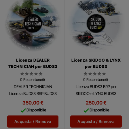
Licenza DEALER
Licenza SKIDOO & LYNX
TECHNICIAN per BUDS3
per BUDS3
0 Recensione(i)
0 Recensione(i)
DEALER TECHNICIAN
Licenza BUDS3 BRP per
Licenza BUDS3 BRP BUDS3
SKIDOO e LYNX BUDS3
(Software di Utilità e
(Software di Utilità e
350,00 €
250,00 €
Diagnostica BRP) è un
Diagnostica BRP) è un


Disponibile
Disponibile
software diagnostico
software diagnostico
completo multilingue che
completo multilingue che
Acquista / Rinnova
Acquista / Rinnova
consente...
consente...