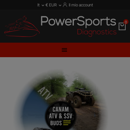
It
€ EUR
Il mio account


0
