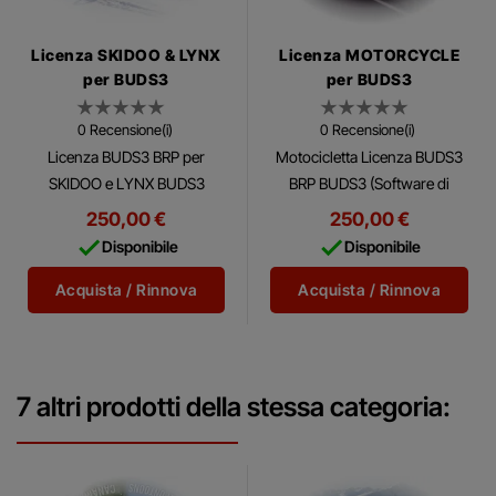
Licenza SKIDOO & LYNX
Licenza MOTORCYCLE
per BUDS3
per BUDS3
0 Recensione(i)
0 Recensione(i)
Licenza BUDS3 BRP per
Motocicletta Licenza BUDS3
SKIDOO e LYNX BUDS3
BRP BUDS3 (Software di
(Software di Utilità e
Utilità e Diagnostica BRP) è un
250,00 €
250,00 €
Diagnostica BRP) è un
software diagnostico


Disponibile
Disponibile
software diagnostico
completo multilingue che
completo multilingue che
consente l'accesso...
Acquista / Rinnova
Acquista / Rinnova
consente...
7 altri prodotti della stessa categoria: