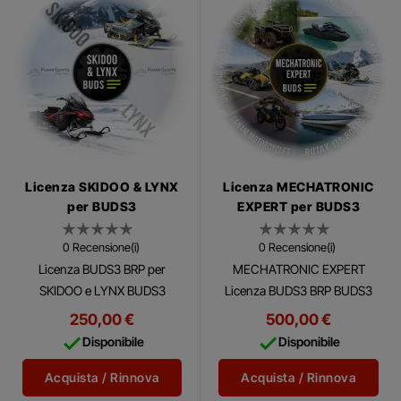
Licenza SKIDOO & LYNX
Licenza MECHATRONIC
per BUDS3
EXPERT per BUDS3
0 Recensione(i)
0 Recensione(i)
Licenza BUDS3 BRP per
MECHATRONIC EXPERT
SKIDOO e LYNX BUDS3
Licenza BUDS3 BRP BUDS3
(Software di Utilità e
(Software di Utilità e
250,00 €
500,00 €
Diagnostica BRP) è un
Diagnostica BRP) è un


Disponibile
Disponibile
software diagnostico
software diagnostico
completo multilingue che
completo multilingue che
Acquista / Rinnova
Acquista / Rinnova
consente...
consente...