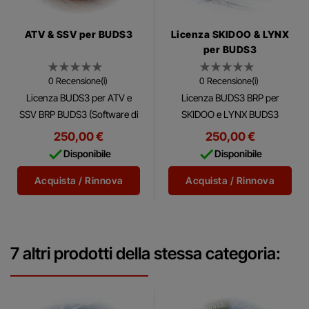
ATV & SSV per BUDS3
Licenza SKIDOO & LYNX
per BUDS3
0 Recensione(i)
0 Recensione(i)
Licenza BUDS3 per ATV e
Licenza BUDS3 BRP per
SSV BRP BUDS3 (Software di
SKIDOO e LYNX BUDS3
Utilità e Diagnostica BRP) è un
(Software di Utilità e
250,00 €
250,00 €
software diagnostico
Diagnostica BRP) è un


Disponibile
Disponibile
completo multilingue che
software diagnostico
consente l'accesso...
completo multilingue che
Acquista / Rinnova
Acquista / Rinnova
consente...
7 altri prodotti della stessa categoria: