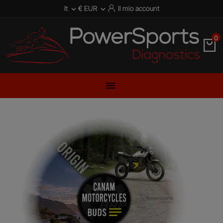
It
€ EUR
Il mio account


0
